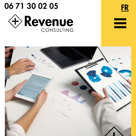
06 71 30 02 05
FR
ES