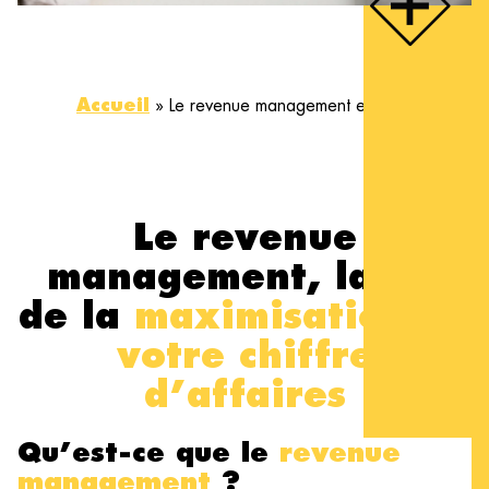
Accueil
»
Le revenue management en HPA
Le revenue
management, la clé
de la
maximisation de
votre chiffre
d’affaires
Qu’est-ce que le
revenue
management
?